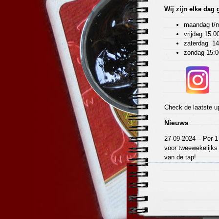
Wij zijn elke dag
maandag t/m
vrijdag 15:0
zaterdag 14
zondag 15:0
Check de laatste u
Nieuws
27-09-2024 – Per 1 
voor tweewekelijks
van de tap!