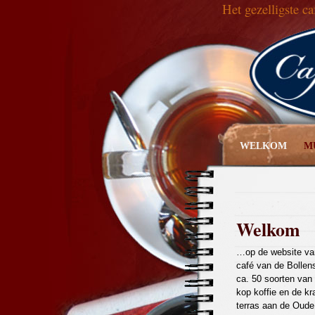
Het gezelligste c
WELKOM
M
Welkom
…op de website van
café van de Bollens
ca. 50 soorten van
kop koffie en de kr
terras aan de Oude